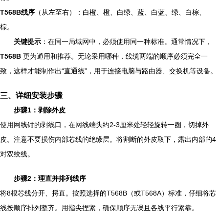
T568B线序
（从左至右）：白橙、橙、白绿、蓝、白蓝、绿、白棕、
棕。
关键提示
：在同一局域网中，必须使用同一种标准。通常情况下，
T568B
更为通用和推荐。无论采用哪种，线缆两端的顺序必须完全一
致，这样才能制作出“直通线”，用于连接电脑与路由器、交换机等设备。
三、详细安装步骤
步骤1：剥除外皮
使用网线钳的剥线口，在网线端头约2-3厘米处轻轻旋转一圈，切掉外
皮。注意不要损伤内部芯线的绝缘层。将割断的外皮取下，露出内部的4
对双绞线。
步骤2：理直并排列线序
将8根芯线分开、捋直。按照选择的T568B（或T568A）标准，仔细将芯
线按顺序排列整齐。用指尖捏紧，确保顺序无误且各线平行紧靠。