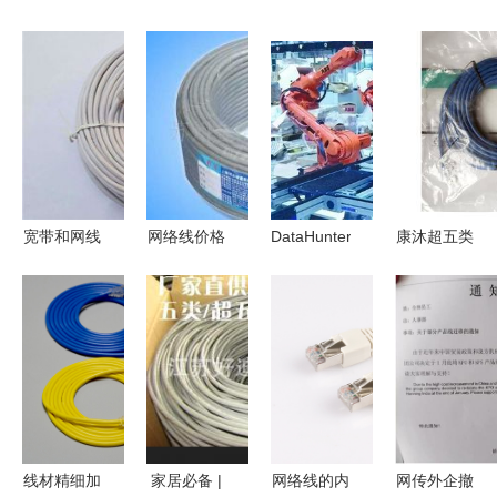
宽带和网线
网络线价格
DataHunter
康沐超五类
它们真的有
与厂家全方
智能数据可
全铜网络连
区别吗？
位解析 如
视化大屏解
接线10米蓝
何选择最优
决方案 助
色 价格、
产品？
力制造业数
评测与购买
字化转型的
指南
利器
线材精细加
家居必备 |
网络线的内
网传外企撤