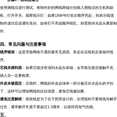
使用测线仪进行测试。将制作好的网线两端分别插入测线仪的主机和副
机，打开开关。观察指示灯：如果1到8号灯依次顺序亮起，则表示线缆
制作成功且连通性良好。如有灯不亮或顺序错乱，则需剪掉水晶头重新制
作。
四、常见问题与注意事项
线序错误
：这是导致网络不通的最常见原因。务必在压线前反复核对线
序。
芯线未插到底
：如果芯线没有顶到水晶头前端，会导致压接后接触不良。
插入后一定要检查。
外皮未被固定
：压线时，网线的外皮必须有一部分被压在水晶头的卡扣
下，这样可以增加网线的抗拉强度，避免芯线被扯断。
避免过度解绞
：双绞线是为了抗干扰而设计的，在理线时不要将线对解开
过长，通常解开长度不要超过1.3厘米，以保持其电气性能。
五、