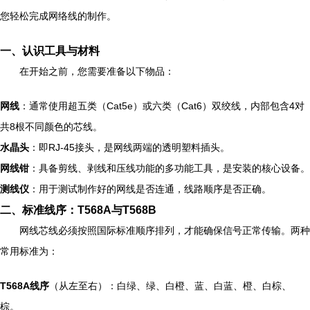
您轻松完成网络线的制作。
一、认识工具与材料
在开始之前，您需要准备以下物品：
网线
：通常使用超五类（Cat5e）或六类（Cat6）双绞线，内部包含4对
共8根不同颜色的芯线。
水晶头
：即RJ-45接头，是网线两端的透明塑料插头。
网线钳
：具备剪线、剥线和压线功能的多功能工具，是安装的核心设备。
测线仪
：用于测试制作好的网线是否连通，线路顺序是否正确。
二、标准线序：T568A与T568B
网线芯线必须按照国际标准顺序排列，才能确保信号正常传输。两种
常用标准为：
T568A线序
（从左至右）：白绿、绿、白橙、蓝、白蓝、橙、白棕、
棕。