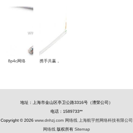
工｜线束产
厂家直销好
部结构与每
离深圳？实
品中心 —
迪线缆室内
根线的功能
探揭秘 生
网络信号传
外防水超五
解析
产线调整，
输线与网络
类网线，性
非整体撤离
线解析
价比之选
8p4c网络
携手共赢，
线选购指南
诚招东北地
长度、颜色
区网络线代
与通信应用
理商——曙
详解
光品牌，品
地址：上海市金山区亭卫公路3316号（漕荣公司）
质与实惠的
电话：1589733**
承诺
Copyright © 2026
www.dnhzj.com
网络线
上海航宇然网络科技有限公司
网络线
版权所有
Sitemap