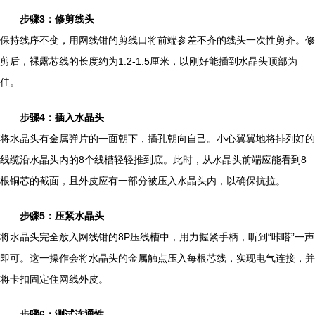
步骤3：修剪线头
保持线序不变，用网线钳的剪线口将前端参差不齐的线头一次性剪齐。修
剪后，裸露芯线的长度约为1.2-1.5厘米，以刚好能插到水晶头顶部为
佳。
步骤4：插入水晶头
将水晶头有金属弹片的一面朝下，插孔朝向自己。小心翼翼地将排列好的
线缆沿水晶头内的8个线槽轻轻推到底。此时，从水晶头前端应能看到8
根铜芯的截面，且外皮应有一部分被压入水晶头内，以确保抗拉。
步骤5：压紧水晶头
将水晶头完全放入网线钳的8P压线槽中，用力握紧手柄，听到“咔嗒”一声
即可。这一操作会将水晶头的金属触点压入每根芯线，实现电气连接，并
将卡扣固定住网线外皮。
步骤6：测试连通性