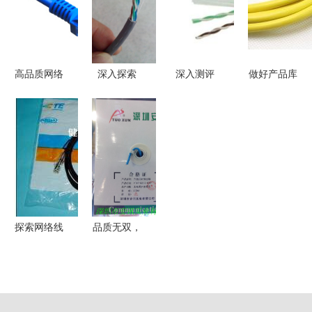
造者
高品质网络
深入探索
深入测评
做好产品库
线如何提升
Stable
兰贝超五类
网络线的规
家电智能家
Diffusion AI
网线，选它
范化管理，
居体验？
图像生成的
到底值不
提升企业分
——来自第
艺术与科学
值？
销效率
28页的热议
使用报告
探索网络线
品质无双，
的世妙所在
稳定为首
从铜线到光
深圳安讯国
纤的技术解
标六类网线
析与应用指
千兆网络线