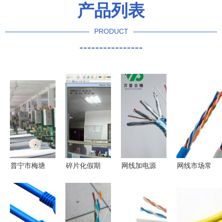
产品列表
PRODUCT
----------------
普宁市梅塘
碎片化假期
网线加电源
网线市场常
凯晖线材厂
网络人的求
综合屏蔽线
用的网线导
通信线缆领
生指南
监控布线的
体材质解析
域的匠心制
革新选择