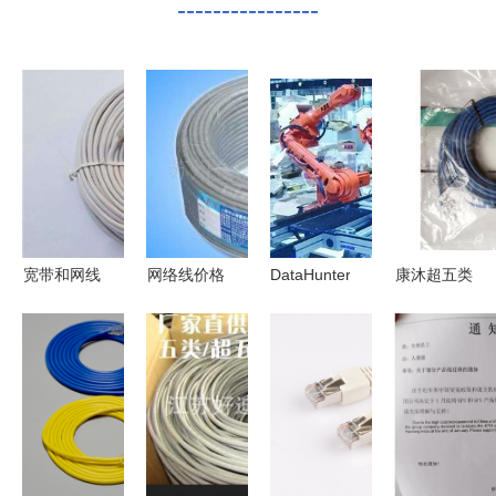
----------------
宽带和网线
网络线价格
DataHunter
康沐超五类
它们真的有
与厂家全方
智能数据可
全铜网络连
区别吗？
位解析 如
视化大屏解
接线10米蓝
何选择最优
决方案 助
色 价格、
产品？
力制造业数
评测与购买
字化转型的
指南
利器