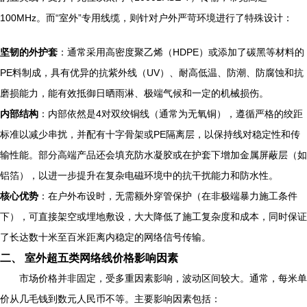
100MHz。而“室外”专用线缆，则针对户外严苛环境进行了特殊设计：
坚韧的外护套
：通常采用高密度聚乙烯（HDPE）或添加了碳黑等材料的
PE料制成，具有优异的抗紫外线（UV）、耐高低温、防潮、防腐蚀和抗
磨损能力，能有效抵御日晒雨淋、极端气候和一定的机械损伤。
内部结构
：内部依然是4对双绞铜线（通常为无氧铜），遵循严格的绞距
标准以减少串扰，并配有十字骨架或PE隔离层，以保持线对稳定性和传
输性能。部分高端产品还会填充防水凝胶或在护套下增加金属屏蔽层（如
铝箔），以进一步提升在复杂电磁环境中的抗干扰能力和防水性。
核心优势
：在户外布设时，无需额外穿管保护（在非极端暴力施工条件
下），可直接架空或埋地敷设，大大降低了施工复杂度和成本，同时保证
了长达数十米至百米距离内稳定的网络信号传输。
二、 室外超五类网络线价格影响因素
市场价格并非固定，受多重因素影响，波动区间较大。通常，每米单
价从几毛钱到数元人民币不等。主要影响因素包括：