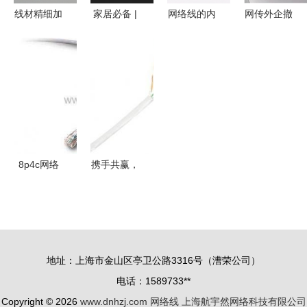
线材精细加
家居必备 |
网络线的内
网传外企撤
工｜线束产
厂家直销好
部结构与每
离深圳？实
品中心 —
迪线缆室内
根线的功能
探揭秘 生
网络信号传
外防水超五
解析
产线调整，
输线与网络
类网线，性
非整体撤离
线解析
价比之选
8p4c网络
携手共赢，
线选购指南
诚招东北地
长度、颜色
区网络线代
与通信应用
理商——曙
详解
光品牌，品
地址：上海市金山区亭卫公路3316号（漕荣公司）
质与实惠的
电话：1589733**
承诺
Copyright © 2026
www.dnhzj.com
网络线
上海航宇然网络科技有限公司